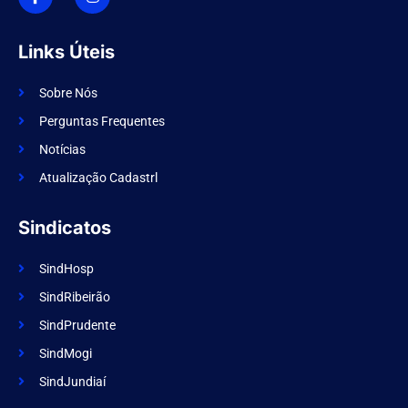
o
s
n
t
-
a
f
g
Links Úteis
a
r
c
a
e
m
Sobre Nós
b
o
Perguntas Frequentes
o
k
Notícias
Atualização Cadastrl
Sindicatos
SindHosp
SindRibeirão
SindPrudente
SindMogi
SindJundiaí