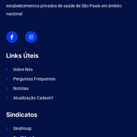
estabelecimentos privados de saúde de São Paulo em âmbito
nacional
I
I
c
n
o
s
n
t
-
a
f
g
Links Úteis
a
r
c
a
e
m
Sobre Nós
b
o
Perguntas Frequentes
o
k
Notícias
Atualização Cadastrl
Sindicatos
SindHosp