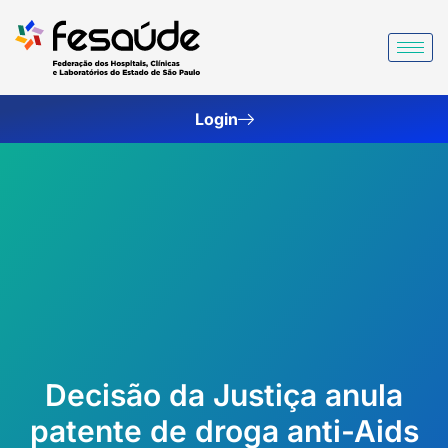
Ir
para
o
conteúdo
Login
Decisão da Justiça anula
patente de droga anti-Aids