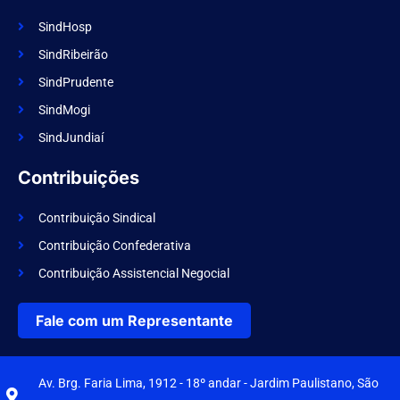
SindHosp
SindRibeirão
SindPrudente
SindMogi
SindJundiaí
Contribuições
Contribuição Sindical
Contribuição Confederativa
Contribuição Assistencial Negocial
Fale com um Representante
Av. Brg. Faria Lima, 1912 - 18º andar - Jardim Paulistano, São