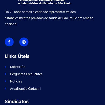
Há 20 anos somos a entidade representativa dos
estabelecimentos privados de saúde de São Paulo em âmbito
nacional
I
I
c
n
o
s
n
t
-
a
f
g
Links Úteis
a
r
c
a
e
m
Sobre Nós
b
o
Perguntas Frequentes
o
k
Notícias
Atualização Cadastrl
Sindicatos