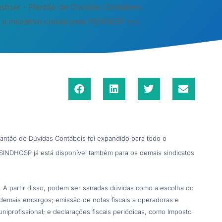
struir - Plantão de Dúvidas Contábeis
a iniciativa criada pela FEHOESP e o
Plantão de Dúvidas Contábeis foi expandido para todo o
o SINDHOSP já está disponível também para os demais sindicatos
ria. A partir disso, podem ser sanadas dúvidas como a escolha do
 demais encargos; emissão de notas fiscais a operadoras e
profissional; e declarações fiscais periódicas, como Imposto