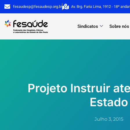
Ir
fesaudesp@fesaudesp.org.br
Av. Brg. Faria Lima, 1912 - 18º anda
para
o
Sindicatos
Sobre nós
conteúdo
Projeto Instruir a
Estado
Julho 3, 2015