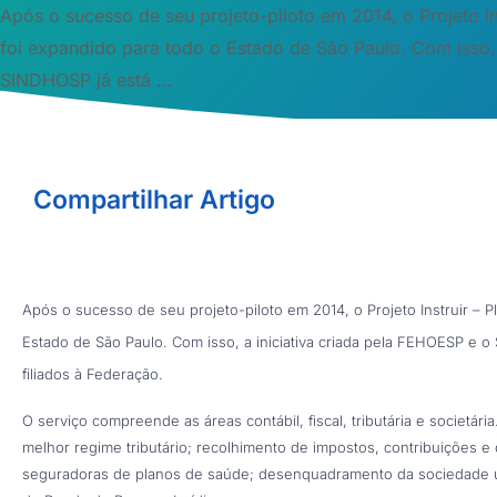
Após o sucesso de seu projeto-piloto em 2014, o Projeto In
foi expandido para todo o Estado de São Paulo. Com isso, 
SINDHOSP já está ...
Compartilhar Artigo
Após o sucesso de seu projeto-piloto em 2014, o Projeto Instruir – 
Estado de São Paulo. Com isso, a iniciativa criada pela FEHOESP e 
filiados à Federação.
O serviço compreende as áreas contábil, fiscal, tributária e societá
melhor regime tributário; recolhimento de impostos, contribuições e
seguradoras de planos de saúde; desenquadramento da sociedade uni