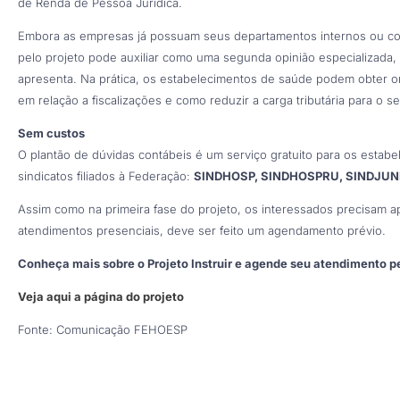
de Renda de Pessoa Jurídica.
Embora as empresas já possuam seus departamentos internos ou cont
pelo projeto pode auxiliar como uma segunda opinião especializada, 
apresenta. Na prática, os estabelecimentos de saúde podem obter 
em relação a fiscalizações e como reduzir a carga tributária para o 
Sem custos
O plantão de dúvidas contábeis é um serviço gratuito para os estab
sindicatos filiados à Federação:
SINDHOSP, SINDHOSPRU, SINDJUND
Assim como na primeira fase do projeto, os interessados precisam a
atendimentos presenciais, deve ser feito um agendamento prévio.
Conheça mais sobre o Projeto Instruir e agende seu atendimento p
Veja aqui a página do projeto
Fonte: Comunicação FEHOESP