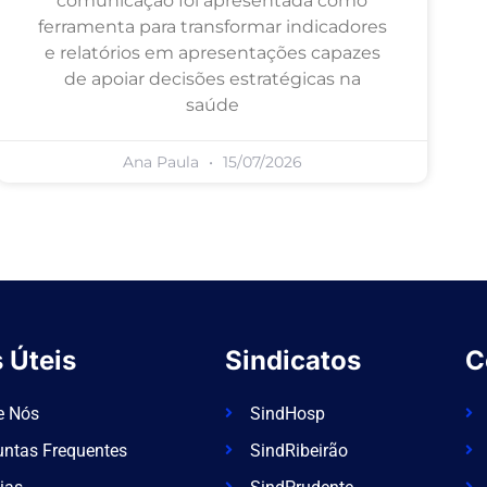
comunicação foi apresentada como
ferramenta para transformar indicadores
e relatórios em apresentações capazes
de apoiar decisões estratégicas na
saúde
Ana Paula
15/07/2026
 Úteis
Sindicatos
C
e Nós
SindHosp
untas Frequentes
SindRibeirão