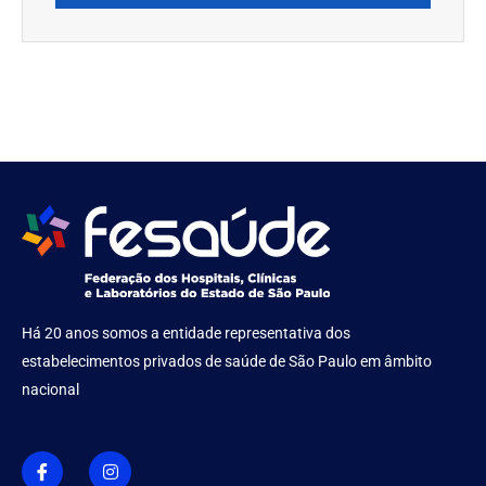
Há 20 anos somos a entidade representativa dos
estabelecimentos privados de saúde de São Paulo em âmbito
nacional
I
I
c
n
o
s