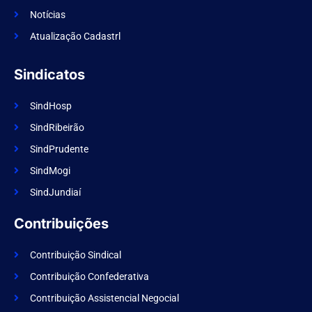
o
k
Notícias
Atualização Cadastrl
Sindicatos
SindHosp
SindRibeirão
SindPrudente
SindMogi
SindJundiaí
Contribuições
Contribuição Sindical
Contribuição Confederativa
Contribuição Assistencial Negocial