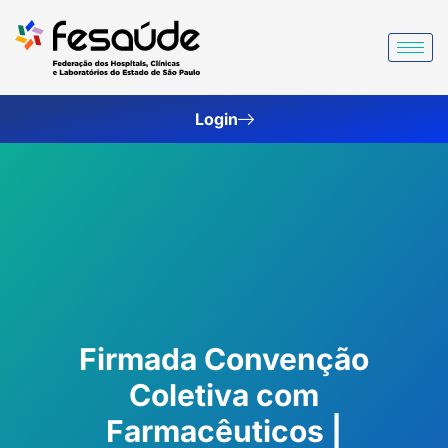
Ir
para
o
conteúdo
Login
Firmada Convenção
Coletiva com
Farmacêuticos |