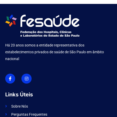
Há 20 anos somos a entidade representativa dos
estabelecimentos privados de saúde de São Paulo em âmbito
nacional
I
I
c
n
o
s
n
t
-
a
f
g
Links Úteis
a
r
c
a
e
m
Sobre Nós
b
o
Perguntas Frequentes