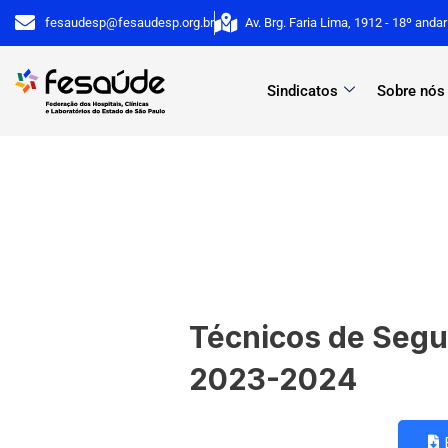
Ir
fesaudesp@fesaudesp.org.br
Av. Brg. Faria Lima, 1912 - 18º anda
para
o
Sindicatos
Sobre nós
conteúdo
Técnicos de Segu
2023-2024