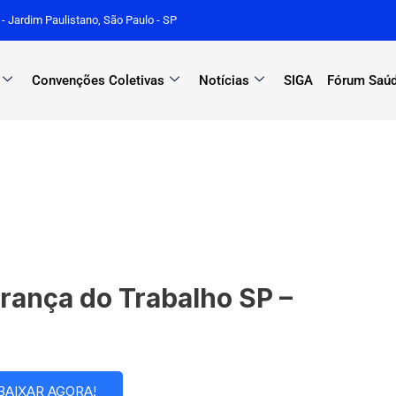
r - Jardim Paulistano, São Paulo - SP
Convenções Coletivas
Notícias
SIGA
Fórum Saúd
rança do Trabalho SP –
BAIXAR AGORA!