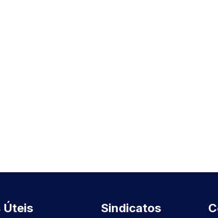
 Úteis
Sindicatos
C