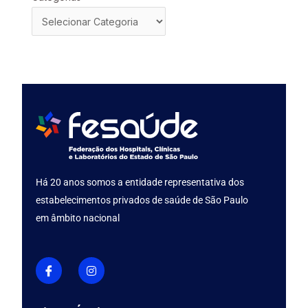
Há 20 anos somos a entidade representativa dos
estabelecimentos privados de saúde de São Paulo
em âmbito nacional
I
I
c
n
o
s
n
t
-
a