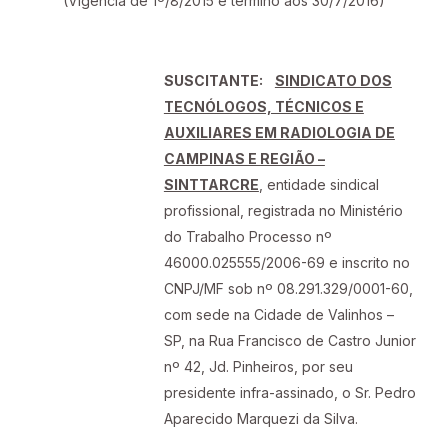
(Vigência de 1º/8/2015 e término aos 30/7/2016)
SUSCITANTE:
SINDICATO DOS
TECNÓLOGOS, TÉCNICOS E
AUXILIARES EM RADIOLOGIA DE
CAMPINAS E REGIÃO –
SINTTARCRE
, entidade sindical
profissional, registrada no Ministério
do Trabalho Processo nº
46000.025555/2006-69 e inscrito no
CNPJ/MF sob nº 08.291.329/0001-60,
com sede na Cidade de Valinhos –
SP, na Rua Francisco de Castro Junior
nº 42, Jd. Pinheiros, por seu
presidente infra-assinado, o Sr. Pedro
Aparecido Marquezi da Silva.