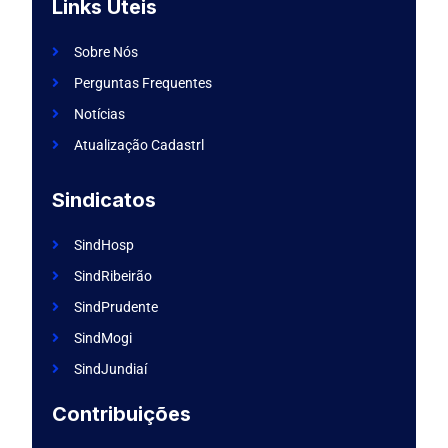
f
g
Links Úteis
a
r
c
a
e
m
Sobre Nós
b
o
Perguntas Frequentes
o
k
Notícias
Atualização Cadastrl
Sindicatos
SindHosp
SindRibeirão
SindPrudente
SindMogi
SindJundiaí
Contribuições