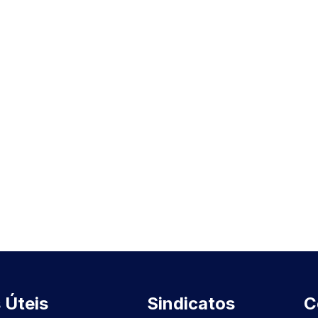
 Úteis
Sindicatos
C