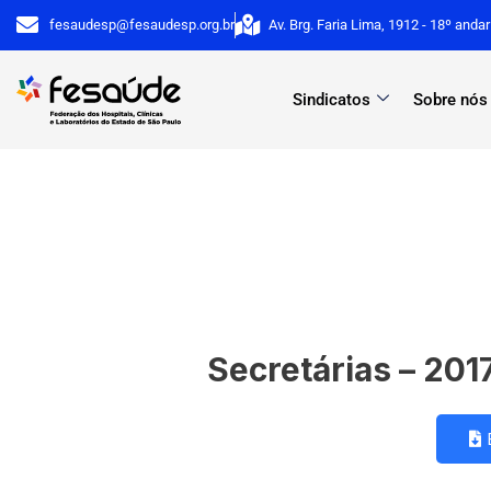
Ir
fesaudesp@fesaudesp.org.br
Av. Brg. Faria Lima, 1912 - 18º anda
para
o
Sindicatos
Sobre nós
conteúdo
Secretárias – 201