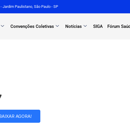
r - Jardim Paulistano, São Paulo - SP
Convenções Coletivas
Notícias
SIGA
Fórum Saúd
7
BAIXAR AGORA!