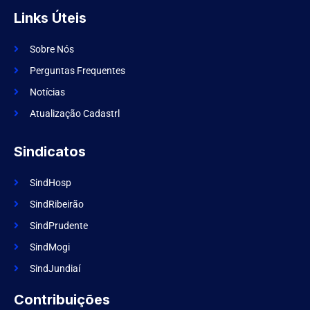
-
a
f
g
Links Úteis
a
r
c
a
e
m
Sobre Nós
b
o
Perguntas Frequentes
o
k
Notícias
Atualização Cadastrl
Sindicatos
SindHosp
SindRibeirão
SindPrudente
SindMogi
SindJundiaí
Contribuições