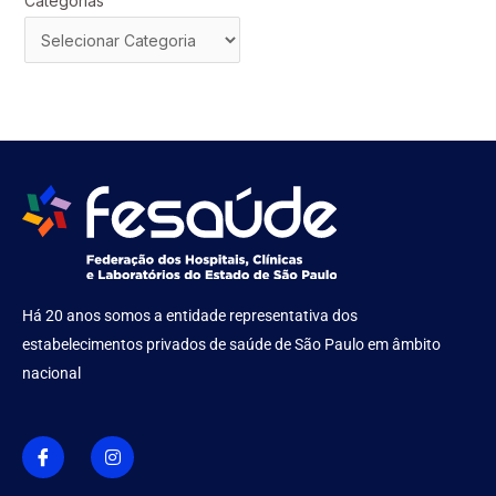
Categorias
Há 20 anos somos a entidade representativa dos
estabelecimentos privados de saúde de São Paulo em âmbito
nacional
I
I
c
n
o
s
n
t