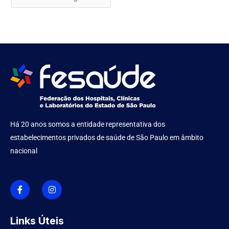
Há 20 anos somos a entidade representativa dos
estabelecimentos privados de saúde de São Paulo em âmbito
nacional
I
I
c
n
o
s
n
t
-
a
f
g
Links Úteis
a
r