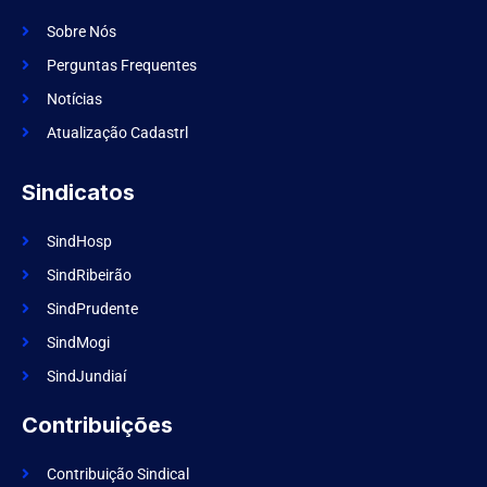
c
a
e
m
Sobre Nós
b
o
Perguntas Frequentes
o
k
Notícias
Atualização Cadastrl
Sindicatos
SindHosp
SindRibeirão
SindPrudente
SindMogi
SindJundiaí
Contribuições
Contribuição Sindical