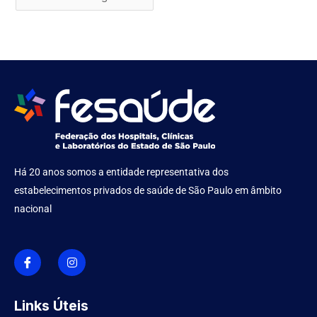
Há 20 anos somos a entidade representativa dos
estabelecimentos privados de saúde de São Paulo em âmbito
nacional
I
I
c
n
o
s
n
t
-
a
f
g
Links Úteis
a
r