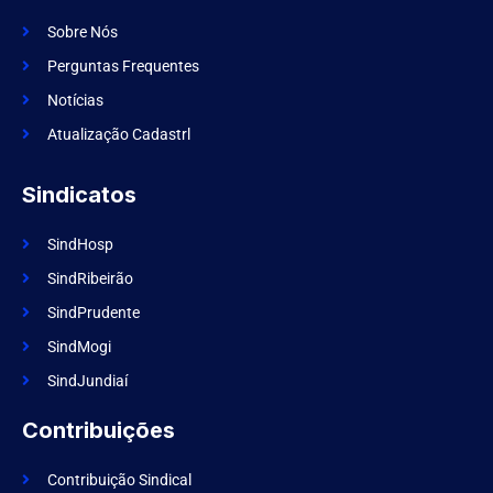
c
a
e
m
Sobre Nós
b
o
Perguntas Frequentes
o
k
Notícias
Atualização Cadastrl
Sindicatos
SindHosp
SindRibeirão
SindPrudente
SindMogi
SindJundiaí
Contribuições
Contribuição Sindical