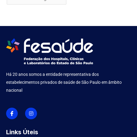
Há 20 anos somos a entidade representativa dos
estabelecimentos privados de saúde de São Paulo em âmbito
nacional
I
I
c
n
o
s
n
t
-
a
f
g
Links Úteis
a
r