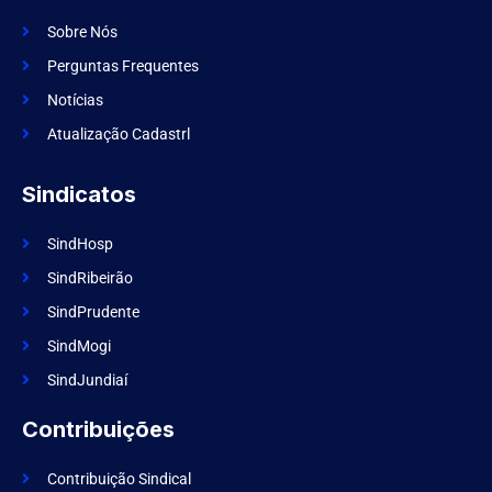
c
a
e
m
Sobre Nós
b
o
Perguntas Frequentes
o
k
Notícias
Atualização Cadastrl
Sindicatos
SindHosp
SindRibeirão
SindPrudente
SindMogi
SindJundiaí
Contribuições
Contribuição Sindical