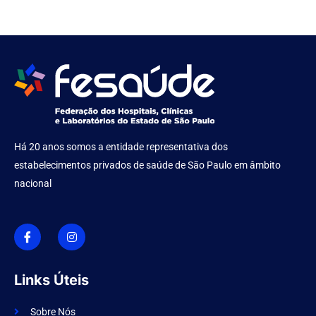
Há 20 anos somos a entidade representativa dos
estabelecimentos privados de saúde de São Paulo em âmbito
nacional
I
I
c
n
o
s
n
t
-
a
f
g
Links Úteis
a
r
c
a
e
m
Sobre Nós