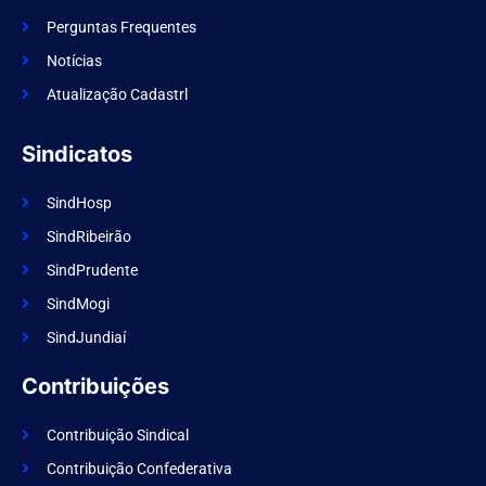
b
o
Perguntas Frequentes
o
k
Notícias
Atualização Cadastrl
Sindicatos
SindHosp
SindRibeirão
SindPrudente
SindMogi
SindJundiaí
Contribuições
Contribuição Sindical
Contribuição Confederativa