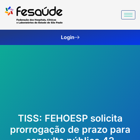
Ir
para
o
conteúdo
Login
TISS: FEHOESP solicita
prorrogação de prazo para