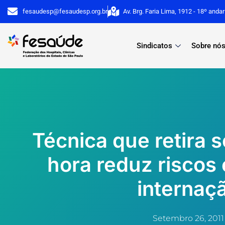
Ir
fesaudesp@fesaudesp.org.br
Av. Brg. Faria Lima, 1912 - 18º anda
para
o
Sindicatos
Sobre nó
conteúdo
Técnica que retira 
hora reduz riscos
internaç
Setembro 26, 2011