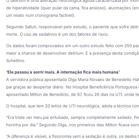
O delirium é uma alteração neurológica aguda caracterizada por mom
de hiperatividade (quer pular da cama, fica ansioso), alucinações (e
um relato num cronograma factível).
Segundo Salluh, responsável pelo estudo, o paciente que sofre delir
morte. O uso de sedativos é um dos fatores de risco.
Os dados foram comprovados em um outro estudo feito com 250 pacie
maior a chance de desenvolver delirium. E a presença desta condiçã
Schettino.
‘Ele passou a sorrir mais. A internação fica mais humana’
A servidora pública aposentada Olga Maria Novaes de Benedetto Hat
pai graças ao despertar diário. No Hospital Beneficência Portugues
aposentado Milton de Benedicto, de 87, ficou 26 dias na UTI, onde t
O hospital, que tem 33 leitos de UTI neurológica, adota a técnica co
“Era triste ver meu pai entubado, sempre completamente sedado. P
horinha por dia.” Segundo Olga, nos primeiros dias Milton ficava so
“A diferença é visível, a fisionomia sem a sedação é outra, os dedos f