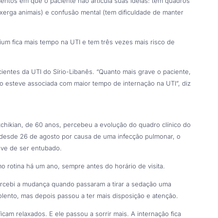
entos em que o paciente não articula suas ideias: tem quadros
nxerga animais) e confusão mental (tem dificuldade de manter
ium fica mais tempo na UTI e tem três vezes mais risco de
ntes da UTI do Sírio-Libanês. “Quanto mais grave o paciente,
o esteve associada com maior tempo de internação na UTI”, diz
chikian, de 60 anos, percebeu a evolução do quadro clínico do
a desde 26 de agosto por causa de uma infecção pulmonar, o
eve de ser entubado.
mo rotina há um ano, sempre antes do horário de visita.
ercebi a mudança quando passaram a tirar a sedação uma
nolento, mas depois passou a ter mais disposição e atenção.
icam relaxados. E ele passou a sorrir mais. A internação fica