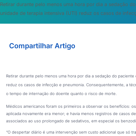
Retirar durante pelo menos uma hora por dia a sedação do
unidade de terapia intensiva (UTI) reduz os casos de infe
Compartilhar Artigo
Retirar durante pelo menos uma hora por dia a sedação do paciente 
reduz os casos de infecção e pneumonia. Consequentemente, a técni
o tempo de internação do doente quanto o risco de morte.
Médicos americanos foram os primeiros a observar os benefícios: os
aplicada novamente era menor; e havia menos registros de casos d
associados ao uso prolongado de sedativos, em especial os benzodi
“O despertar diário é uma intervenção sem custo adicional que só tra