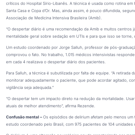
críticos do Hospital Sírio-Libanês. A técnica é usada como rotina em 
Santa Casa e Copa d’Or. Mas, ainda assim, é pouco difundida, segun
Associação de Medicina Intensiva Brasileira (Amib).
“O despertar diário é uma recomendação da Amib e muitos centros 
mentalidade geral sobre sedação em UTIs e para que isso se torne, de 
Um estudo coordenado por Jorge Salluh, professor de pós-graduaçã
comprovou o fato. No trabalho, 1.015 médicos intensivistas respond
em cada 4 realizava o despertar diário dos pacientes.
Para Salluh, a técnica é subutilizada por falta de equipe. “A retirad
monitorar adequadamente o paciente, que pode acordar agitado, co
vigilância seja adequada.”
“O despertar tem um impacto direto na redução da mortalidade. Usar
atuais de melhor atendimento”, afirma Rezende.
Confusão mental –
Os episódios de delirium afetam pelo menos um 
estudo coordenado pelo Brasil, com 975 pacientes de 104 unidades de