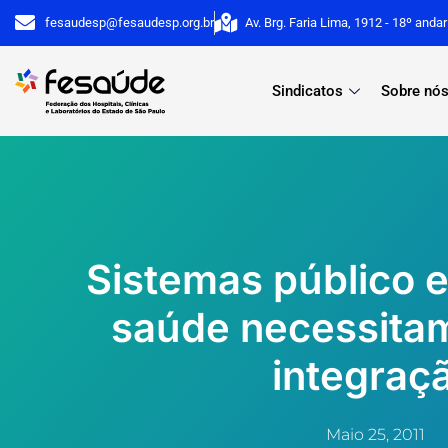
Ir
fesaudesp@fesaudesp.org.br
Av. Brg. Faria Lima, 1912 - 18º anda
para
o
Sindicatos
Sobre nó
conteúdo
Sistemas público e
saúde necessita
integraç
Maio 25, 2011