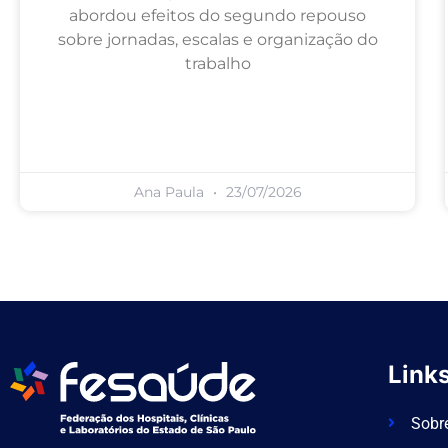
abordou efeitos do segundo repouso
sobre jornadas, escalas e organização do
trabalho
Ana Paula
23/07/2026
Links
Sobr