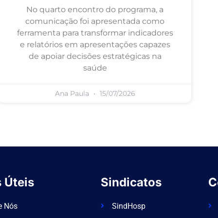
No quarto encontro do programa, a
comunicação foi apresentada como
ferramenta para transformar indicadores
e relatórios em apresentações capazes
de apoiar decisões estratégicas na
saúde
Ana Paula
15/07/2026
 Úteis
Sindicatos
C
e Nós
SindHosp