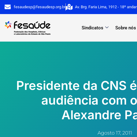
Ir
fesaudesp@fesaudesp.org.br
Av. Brg. Faria Lima, 1912 - 18º anda
para
o
Sindicatos
Sobre nós
conteúdo
Presidente da CNS é
audiência com o
Alexandre Pa
Agosto 17, 2011