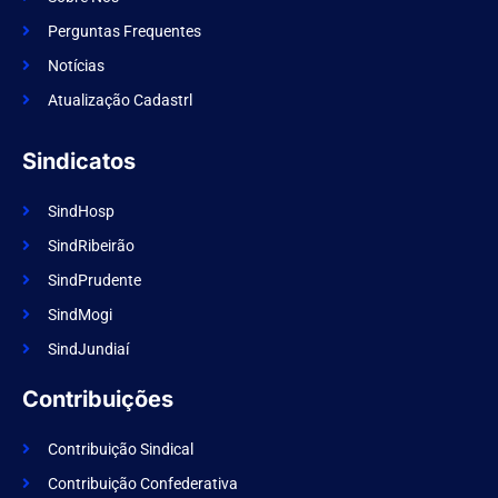
b
o
Perguntas Frequentes
o
k
Notícias
Atualização Cadastrl
Sindicatos
SindHosp
SindRibeirão
SindPrudente
SindMogi
SindJundiaí
Contribuições
Contribuição Sindical
Contribuição Confederativa