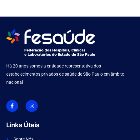
Há 20 anos somos a entidade representativa dos
estabelecimentos privados de saúde de São Paulo em âmbito
nacional
I
I
c
n
o
s
n
t
-
a
f
g
Links Úteis
a
r
c
a
e
m
Sobre Nós