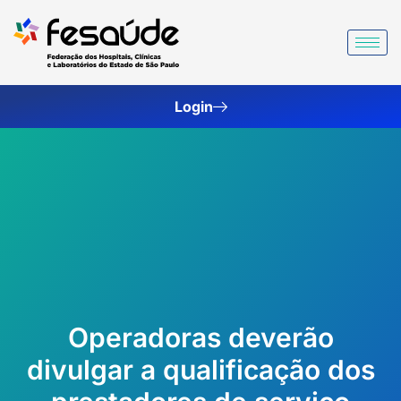
Ir
para
o
conteúdo
Login
Operadoras deverão
divulgar a qualificação dos