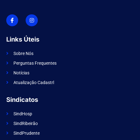
I
I
c
n
o
s
n
t
-
a
f
g
Links Úteis
a
r
c
a
e
m
Sobre Nós
b
o
Perguntas Frequentes
o
k
Notícias
Atualização Cadastrl
Sindicatos
SindHosp
SindRibeirão
SindPrudente