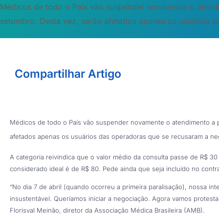
Médicos de todo o País vão suspender novamente o atendi
setembro. Desta vez, serão afetados apenas os usuários d
Compartilhar Artigo
Médicos de todo o País vão suspender novamente o atendimento a p
afetados apenas os usuários das operadoras que se recusaram a neg
A categoria reivindica que o valor médio da consulta passe de R$ 30
considerado ideal é de R$ 80. Pede ainda que seja incluído no contr
“No dia 7 de abril (quando ocorreu a primeira paralisação), nossa int
insustentável. Queríamos iniciar a negociação. Agora vamos protesta
Florisval Meinão, diretor da Associação Médica Brasileira (AMB).