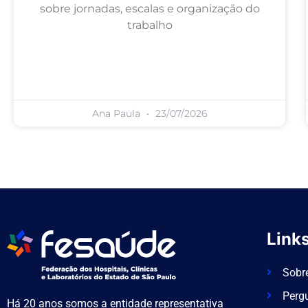
sobre jornadas, escalas e organização do
trabalho
Ana Paula
23/07/2026
Links
Sobr
Perg
Há 20 anos somos a entidade representativa