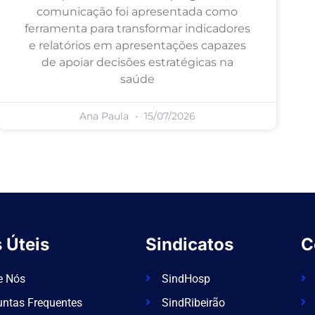
comunicação foi apresentada como
ferramenta para transformar indicadores
e relatórios em apresentações capazes
de apoiar decisões estratégicas na
saúde
Ana Paula
15/07/2026
 Úteis
Sindicatos
C
e Nós
SindHosp
untas Frequentes
SindRibeirão