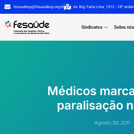
Ir
fesaudesp@fesaudesp.org.br
Av. Brg. Faria Lima, 1912 - 18º anda
para
o
Sindicatos
Sobre nó
conteúdo
Médicos marc
paralisação n
Agosto 30, 2011