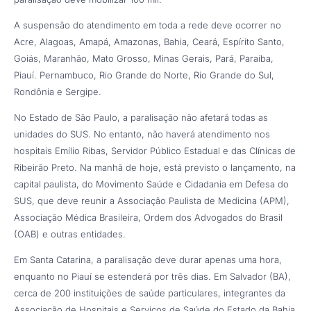
A suspensão do atendimento em toda a rede deve ocorrer no
Acre, Alagoas, Amapá, Amazonas, Bahia, Ceará, Espírito Santo,
Goiás, Maranhão, Mato Grosso, Minas Gerais, Pará, Paraíba,
Piauí. Pernambuco, Rio Grande do Norte, Rio Grande do Sul,
Rondônia e Sergipe.
No Estado de São Paulo, a paralisação não afetará todas as
unidades do SUS. No entanto, não haverá atendimento nos
hospitais Emílio Ribas, Servidor Público Estadual e das Clínicas de
Ribeirão Preto. Na manhã de hoje, está previsto o lançamento, na
capital paulista, do Movimento Saúde e Cidadania em Defesa do
SUS, que deve reunir a Associação Paulista de Medicina (APM),
Associação Médica Brasileira, Ordem dos Advogados do Brasil
(OAB) e outras entidades.
Em Santa Catarina, a paralisação deve durar apenas uma hora,
enquanto no Piauí se estenderá por três dias. Em Salvador (BA),
cerca de 200 instituições de saúde particulares, integrantes da
Associação de Hospitais e Serviços de Saúde do Estado da Bahia