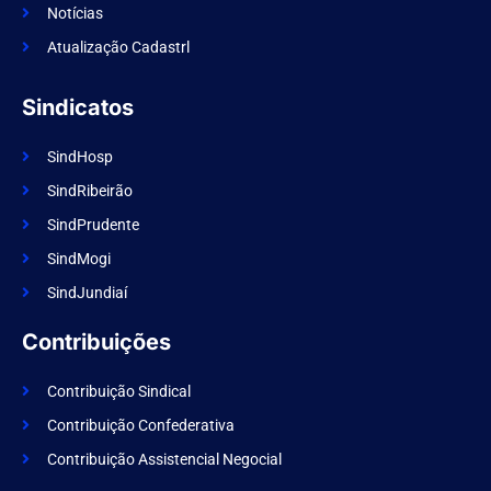
k
Notícias
Atualização Cadastrl
Sindicatos
SindHosp
SindRibeirão
SindPrudente
SindMogi
SindJundiaí
Contribuições
Contribuição Sindical
Contribuição Confederativa
Contribuição Assistencial Negocial