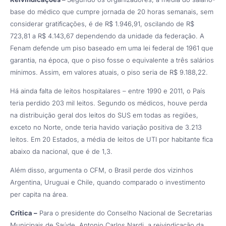
base do médico que cumpre jornada de 20 horas semanais, sem
considerar gratificações, é de R$ 1.946,91, oscilando de R$
723,81 a R$ 4.143,67 dependendo da unidade da federação. A
Fenam defende um piso baseado em uma lei federal de 1961 que
garantia, na época, que o piso fosse o equivalente a três salários
mínimos. Assim, em valores atuais, o piso seria de R$ 9.188,22.
Há ainda falta de leitos hospitalares – entre 1990 e 2011, o País
teria perdido 203 mil leitos. Segundo os médicos, houve perda
na distribuição geral dos leitos do SUS em todas as regiões,
exceto no Norte, onde teria havido variação positiva de 3.213
leitos. Em 20 Estados, a média de leitos de UTI por habitante fica
abaixo da nacional, que é de 1,3.
Além disso, argumenta o CFM, o Brasil perde dos vizinhos
Argentina, Uruguai e Chile, quando comparado o investimento
per capita na área.
Crítica –
Para o presidente do Conselho Nacional de Secretarias
Municipais de Saúde, Antonio Carlos Nardi, a reivindicação da