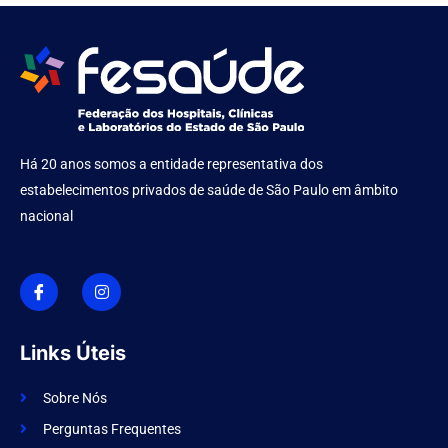
Há 20 anos somos a entidade representativa dos
estabelecimentos privados de saúde de São Paulo em âmbito
nacional
I
I
c
n
o
s
n
t
-
a
f
g
Links Úteis
a
r
c
a
e
m
Sobre Nós
b
o
Perguntas Frequentes
o