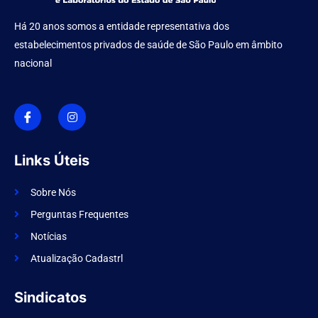
Há 20 anos somos a entidade representativa dos
estabelecimentos privados de saúde de São Paulo em âmbito
nacional
I
I
c
n
o
s
n
t
-
a
f
g
Links Úteis
a
r
c
a
e
m
Sobre Nós
b
o
Perguntas Frequentes
o
k
Notícias
Atualização Cadastrl
Sindicatos