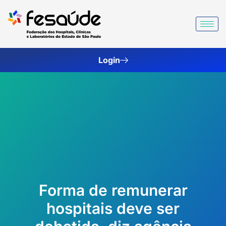
Ir
para
o
conteúdo
Login
Forma de remunerar
hospitais deve ser