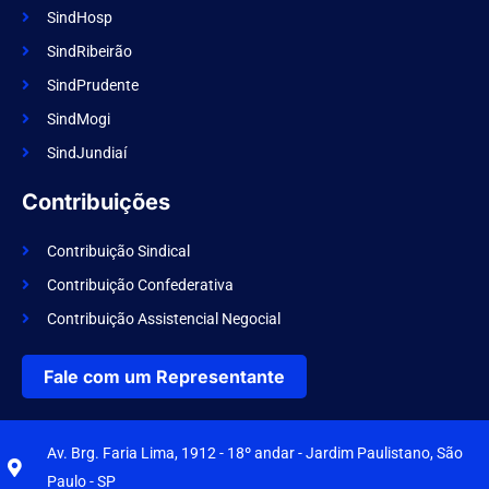
SindHosp
SindRibeirão
SindPrudente
SindMogi
SindJundiaí
Contribuições
Contribuição Sindical
Contribuição Confederativa
Contribuição Assistencial Negocial
Fale com um Representante
Av. Brg. Faria Lima, 1912 - 18º andar - Jardim Paulistano, São
Paulo - SP