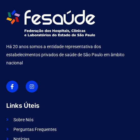
Há 20 anos somos a entidade representativa dos
estabelecimentos privados de saúde de São Paulo em âmbito
nacional
I
I
c
n
o
s
n
t
-
a
f
g
Links Úteis
a
r
c
a
e
m
Sobre Nós
b
o
Perguntas Frequentes
o
k
Notícias