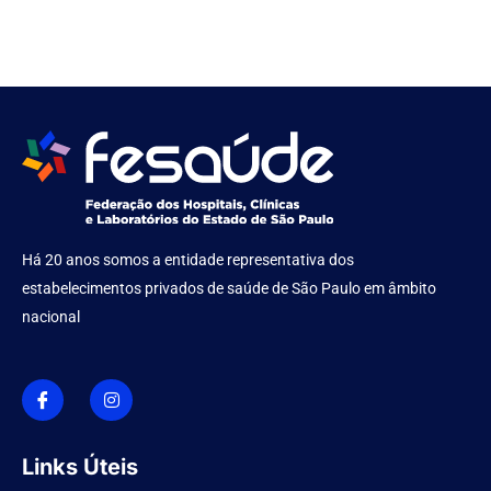
Há 20 anos somos a entidade representativa dos
estabelecimentos privados de saúde de São Paulo em âmbito
nacional
I
I
c
n
o
s
n
t
-
a
f
g
Links Úteis
a
r