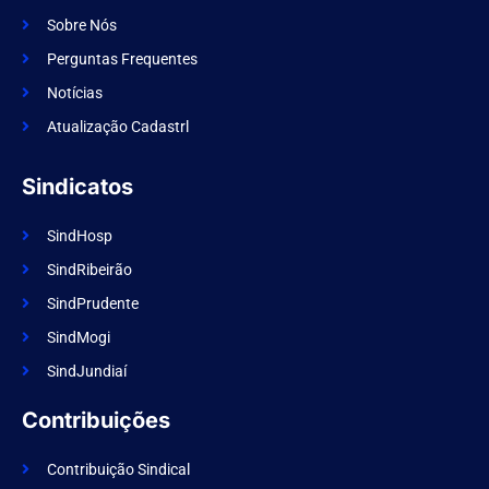
c
a
e
m
Sobre Nós
b
o
Perguntas Frequentes
o
k
Notícias
Atualização Cadastrl
Sindicatos
SindHosp
SindRibeirão
SindPrudente
SindMogi
SindJundiaí
Contribuições
Contribuição Sindical