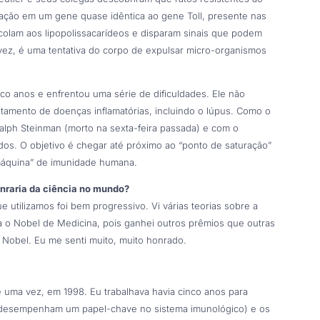
ação em um gene quase idêntica ao gene Toll, presente nas
e colam aos lipopolissacarídeos e disparam sinais que podem
vez, é uma tentativa do corpo de expulsar micro-organismos
o anos e enfrentou uma série de dificuldades. Ele não
atamento de doenças inflamatórias, incluindo o lúpus. Como o
alph Steinman (morto na sexta-feira passada) e com o
os. O objetivo é chegar até próximo ao “ponto de saturação”
“máquina” de imunidade humana.
nraria da ciência no mundo?
utilizamos foi bem progressivo. Vi várias teorias sobre a
a o Nobel de Medicina, pois ganhei outros prêmios que outras
Nobel. Eu me senti muito, muito honrado.
 uma vez, em 1998. Eu trabalhava havia cinco anos para
ue desempenham um papel-chave no sistema imunológico) e os