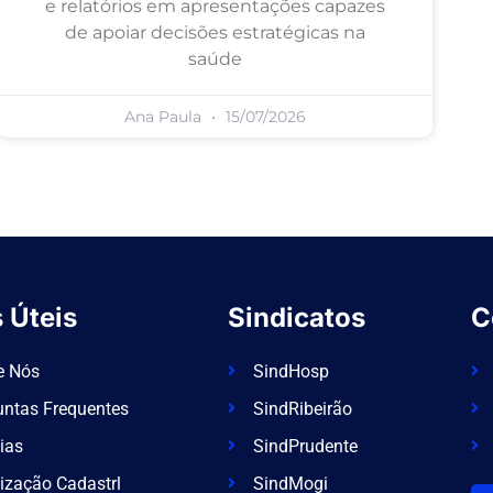
e relatórios em apresentações capazes
de apoiar decisões estratégicas na
saúde
Ana Paula
15/07/2026
 Úteis
Sindicatos
C
e Nós
SindHosp
untas Frequentes
SindRibeirão
ias
SindPrudente
ização Cadastrl
SindMogi