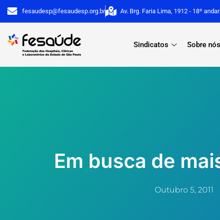
Ir
fesaudesp@fesaudesp.org.br
Av. Brg. Faria Lima, 1912 - 18º anda
para
o
Sindicatos
Sobre nó
conteúdo
Em busca de mai
Outubro 5, 2011