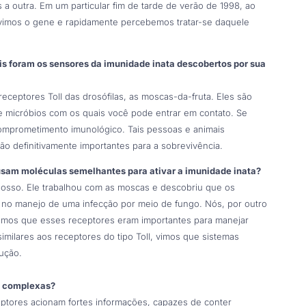
 a outra. Em um particular fim de tarde de verão de 1998, ao
 vimos o gene e rapidamente percebemos tratar-se daquele
is foram os sensores da imunidade inata descobertos por sua
eceptores Toll das drosófilas, as moscas-da-fruta. Eles são
e micróbios com os quais você pode entrar em contato. Se
comprometimento imunológico. Tais pessoas e animais
ão definitivamente importantes para a sobrevivência.
sam moléculas semelhantes para ativar a imunidade inata?
 nosso. Ele trabalhou com as moscas e descobriu que os
no manejo de uma infecção por meio de fungo. Nós, por outro
amos que esses receptores eram importantes para manejar
milares aos receptores do tipo Toll, vimos que sistemas
ução.
s complexas?
ceptores acionam fortes informações, capazes de conter