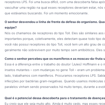
receptores LPS. Foi uma busca difícil, com uma descoberta falsa após
vasculhar uma região na qual esses receptores deveriam estar, nós
que estávamos buscando. Foi um momento emocionante.
O senhor desvendou a linha de frente da defesa do organismo. Qua
equipe?
Nós os chamamos de receptores do tipo Toll. Eles são similares aos r
importantes porque, coletivamente, eles detectam quase todo tipo d
você não possui receptores do tipo Toll, você tem um alto grau de 
geralmente não sobrevivem por muito tempo sem antibióticos. Eles s
Como o senhor percebeu que os mamíferos e as moscas-da-fruta u
Essa é a diferença entre o trabalho do doutor (Jules) Hoffmann e o
insetos mutantes – com mudanças no gene Toll – eram um problema 
lado, trabalhamos com mamíferos. Procuramos receptores LPS. Sabí
infecções por bactérias gram-negativas. Quando usamos moléculas si
paralelos vinham sendo preservados há muito tempo, durante a evol
Qual é o potencial dessa descoberta para o tratamento de doença
Eu creio que ele seja muito alto. Ainda é muito cedo, mas esses re