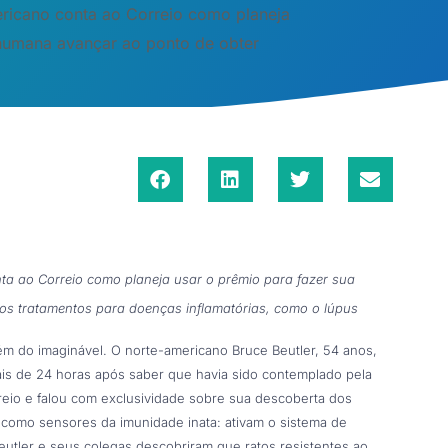
ricano conta ao Correio como planeja
 humana avançar ao ponto de obter
a ao Correio como planeja usar o prêmio para fazer sua
s tratamentos para doenças inflamatórias, como o lúpus
m do imaginável. O norte-americano Bruce Beutler, 54 anos,
is de 24 horas após saber que havia sido contemplado pela
rreio e falou com exclusividade sobre sua descoberta dos
 como sensores da imunidade inata: ativam o sistema de
utler e seus colegas descobriram que ratos resistentes ao