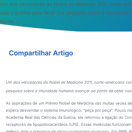
Um dos vencedores do Nobel de Medicina 2011, norte-ame
usar o prêmio para fazer sua pesquisa sobre a imunidade
novos ...
Compartilhar Artigo
Um dos vencedores do Nobel de Medicina 2011, norte-americano cont
pesquisa sobre a imunidade humana avançar ao ponto de obter novo
As aspirações de um Prêmio Nobel de Medicina vão muitas vezes alé
espera desvendar o sistema imunológico, “peça por peça”. Pouco ma
Academia Real das Ciências da Suécia, ele retornou a ligação do Co
receptores de lipopolissacarídeos (LPS). Essas moléculas funcionam
defesa, ante a presença de micro-organismos invasores. Em 1998, Be