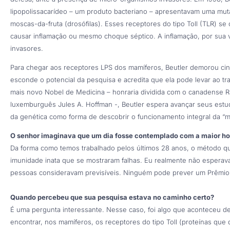
lipopolissacarídeo – um produto bacteriano – apresentavam uma mut
moscas-da-fruta (drosófilas). Esses receptores do tipo Toll (TLR) s
causar inflamação ou mesmo choque séptico. A inflamação, por sua 
invasores.
Para chegar aos receptores LPS dos mamíferos, Beutler demorou cinc
esconde o potencial da pesquisa e acredita que ela pode levar ao tr
mais novo Nobel de Medicina – honraria dividida com o canadense R
luxemburguês Jules A. Hoffman -, Beutler espera avançar seus estud
da genética como forma de descobrir o funcionamento integral da 
O senhor imaginava que um dia fosse contemplado com a maior ho
Da forma como temos trabalhado pelos últimos 28 anos, o método que 
imunidade inata que se mostraram falhas. Eu realmente não esperav
pessoas consideravam previsíveis. Ninguém pode prever um Prêmio 
Quando percebeu que sua pesquisa estava no caminho certo?
É uma pergunta interessante. Nesse caso, foi algo que aconteceu de
encontrar, nos mamíferos, os receptores do tipo Toll (proteínas q