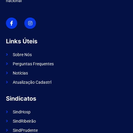
nacional
I
I
c
n
o
s
n
t
-
a
f
g
Links Úteis
a
r
c
a
e
m
Sobre Nós
b
o
Perguntas Frequentes
o
k
Notícias
Atualização Cadastrl
Sindicatos
SindHosp
SindRibeirão
SindPrudente