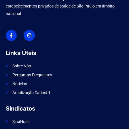
estabelecimentos privados de saúde de São Paulo em âmbito
nacional
I
I
c
n
o
s
n
t
-
a
f
g
Links Úteis
a
r
c
a
e
m
Sobre Nós
b
o
Perguntas Frequentes
o
k
Notícias
Atualização Cadastrl
Sindicatos
SindHosp