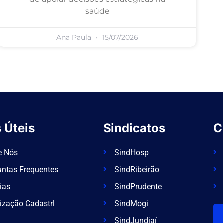
saúde
Ana Paula
15/07/2026
 Úteis
Sindicatos
C
e Nós
SindHosp
untas Frequentes
SindRibeirão
ias
SindPrudente
ização Cadastrl
SindMogi
SindJundiaí