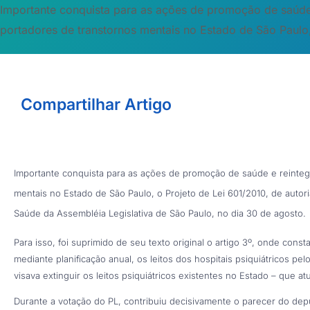
Importante conquista para as ações de promoção de saúde
portadores de transtornos mentais no Estado de São Paulo, 
Compartilhar Artigo
Importante conquista para as ações de promoção de saúde e reinteg
mentais no Estado de São Paulo, o Projeto de Lei 601/2010, de autor
Saúde da Assembléia Legislativa de São Paulo, no dia 30 de agosto.
Para isso, foi suprimido de seu texto original o artigo 3º, onde cons
mediante planificação anual, os leitos dos hospitais psiquiátricos pelo
visava extinguir os leitos psiquiátricos existentes no Estado – que at
Durante a votação do PL, contribuiu decisivamente o parecer do de