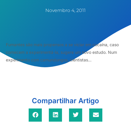
Novembro 4, 2011
Fumantes são mais propensos a se viciar em cocaína, caso
comecem a experimentá-la, sugere um novo estudo. Num
experimento com camundongos, cientistas...
Compartilhar Artigo