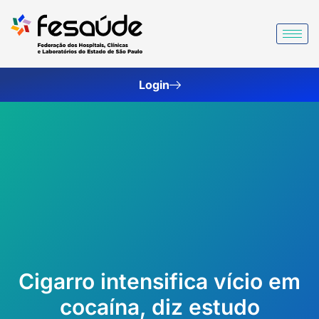
Ir
para
o
conteúdo
Login
Cigarro intensifica vício em
cocaína, diz estudo