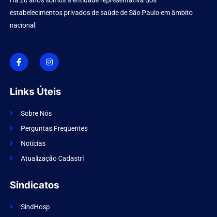
estabelecimentos privados de saúde de São Paulo em âmbito
nacional
I
I
c
n
o
s
n
t
-
a
f
g
Links Úteis
a
r
c
a
e
m
Sobre Nós
b
o
Perguntas Frequentes
o
k
Notícias
Atualização Cadastrl
Sindicatos
SindHosp