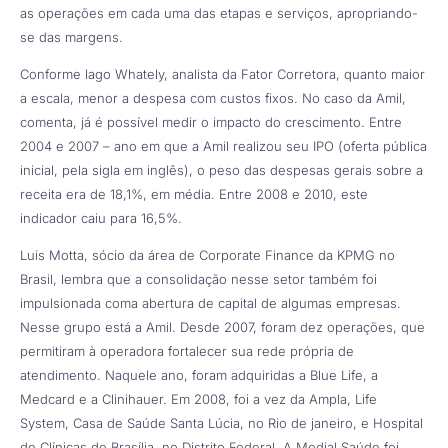
as operações em cada uma das etapas e serviços, apropriando-
se das margens.
Conforme lago Whately, analista da Fator Corretora, quanto maior
a escala, menor a despesa com custos fixos. No caso da Amil,
comenta, já é possível medir o impacto do crescimento. Entre
2004 e 2007 – ano em que a Amil realizou seu IPO (oferta pública
inicial, pela sigla em inglês), o peso das despesas gerais sobre a
receita era de 18,1%, em média. Entre 2008 e 2010, este
indicador caiu para 16,5%.
Luis Motta, sócio da área de Corporate Finance da KPMG no
Brasil, lembra que a consolidação nesse setor também foi
impulsionada coma abertura de capital de algumas empresas.
Nesse grupo está a Amil. Desde 2007, foram dez operações, que
permitiram à operadora fortalecer sua rede própria de
atendimento. Naquele ano, foram adquiridas a Blue Life, a
Medcard e a Clinihauer. Em 2008, foi a vez da Ampla, Life
System, Casa de Saúde Santa Lúcia, no Rio de janeiro, e Hospital
de Clínicas de Brasília, no Distrito Federal. A Medial Saúde foi