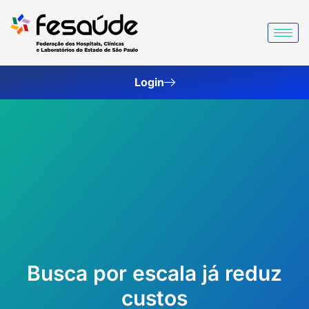
Ir
para
o
conteúdo
Login
Busca por escala já reduz
custos