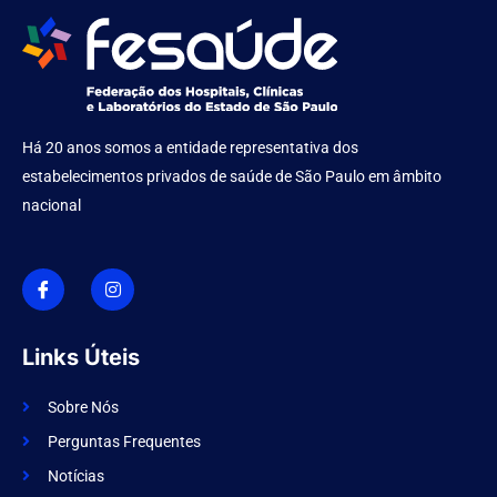
Há 20 anos somos a entidade representativa dos
estabelecimentos privados de saúde de São Paulo em âmbito
nacional
I
I
c
n
o
s
n
t
-
a
f
g
Links Úteis
a
r
c
a
e
m
Sobre Nós
b
o
Perguntas Frequentes
o
k
Notícias