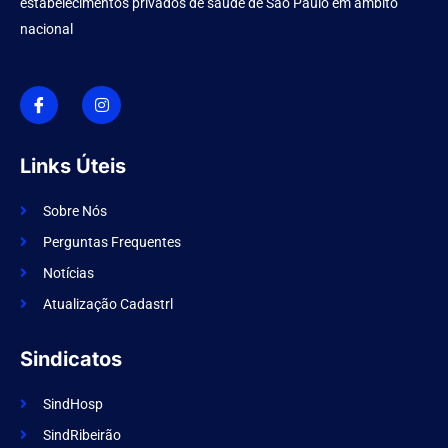
estabelecimentos privados de saúde de São Paulo em âmbito
nacional
I
I
c
n
o
s
n
t
-
a
f
g
Links Úteis
a
r
c
a
e
m
Sobre Nós
b
o
Perguntas Frequentes
o
k
Notícias
Atualização Cadastrl
Sindicatos
SindHosp
SindRibeirão