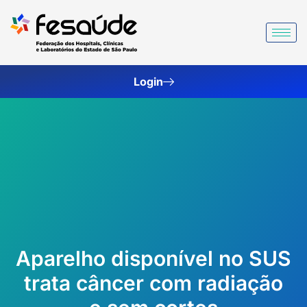
Ir
para
o
conteúdo
Login
Aparelho disponível no SUS
trata câncer com radiação