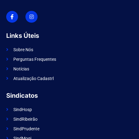
I
I
c
n
o
s
n
t
-
a
f
g
Links Úteis
a
r
c
a
e
m
Sobre Nós
b
o
Perguntas Frequentes
o
k
Notícias
Atualização Cadastrl
Sindicatos
SindHosp
SindRibeirão
SindPrudente
SindMogi