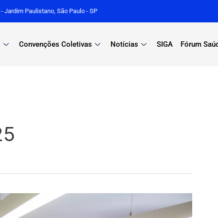
r - Jardim Paulistano, São Paulo - SP
s
Convenções Coletivas
Notícias
SIGA
Fórum Saú
25