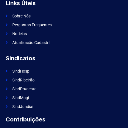
f
g
Links Úteis
a
r
c
a
e
m
Sobre Nós
b
o
Perguntas Frequentes
o
k
Notícias
Atualização Cadastrl
Sindicatos
SindHosp
SindRibeirão
SindPrudente
SindMogi
SindJundiaí
Contribuições