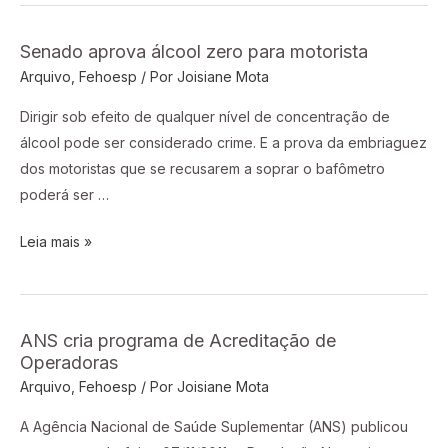
Senado aprova álcool zero para motorista
Senado
Arquivo
,
Fehoesp
/ Por
Joisiane Mota
aprova
álcool
Dirigir sob efeito de qualquer nível de concentração de
zero
álcool pode ser considerado crime. E a prova da embriaguez
para
dos motoristas que se recusarem a soprar o bafômetro
motorista
poderá ser …
Leia mais »
ANS cria programa de Acreditação de
ANS
Operadoras
cria
Arquivo
,
Fehoesp
/ Por
Joisiane Mota
programa
de
A Agência Nacional de Saúde Suplementar (ANS) publicou
Acreditação