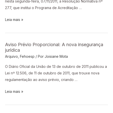
nesta segunda-feira, 07/11/2011, a Resolução Normativa nº
de
277, que institui o Programa de Acreditação …
Operadoras
Leia mais »
Aviso Prévio Proporcional: A nova insegurança
Aviso
jurídica
Prévio
Arquivo
,
Fehoesp
/ Por
Joisiane Mota
Proporcional:
A
O Diário Oficial da União de 13 de outubro de 2011 publicou a
nova
Lei nº 12.506, de 11 de outubro de 2011, que trouxe nova
insegurança
regulamentação ao aviso prévio, criando …
jurídica
Leia mais »