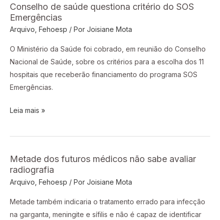
Conselho de saúde questiona critério do SOS
Conselho
Emergências
de
Arquivo
,
Fehoesp
/ Por
Joisiane Mota
saúde
questiona
O Ministério da Saúde foi cobrado, em reunião do Conselho
critério
Nacional de Saúde, sobre os critérios para a escolha dos 11
do
hospitais que receberão financiamento do programa SOS
SOS
Emergências.
Emergências
Leia mais »
Metade dos futuros médicos não sabe avaliar
Metade
radiografia
dos
Arquivo
,
Fehoesp
/ Por
Joisiane Mota
futuros
médicos
Metade também indicaria o tratamento errado para infecção
não
na garganta, meningite e sífilis e não é capaz de identificar