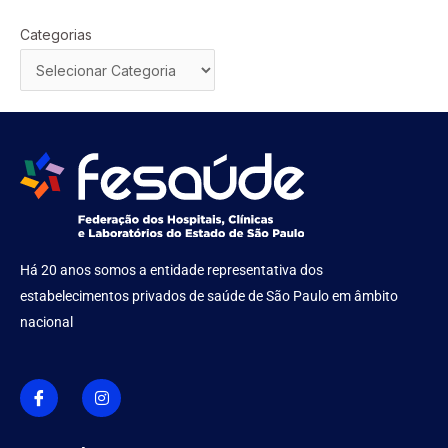
Categorias
Há 20 anos somos a entidade representativa dos
estabelecimentos privados de saúde de São Paulo em âmbito
nacional
I
I
c
n
o
s
n
t
-
a