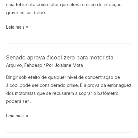
sabe
uma febre alta como fator que eleva o risco de infecção
avaliar
grave em um bebê.
radiografia
Leia mais »
Senado aprova álcool zero para motorista
Senado
Arquivo
,
Fehoesp
/ Por
Joisiane Mota
aprova
álcool
Dirigir sob efeito de qualquer nível de concentração de
zero
álcool pode ser considerado crime. E a prova da embriaguez
para
dos motoristas que se recusarem a soprar o bafômetro
motorista
poderá ser …
Leia mais »