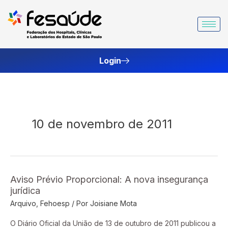
Ir
para
o
conteúdo
Login
10 de novembro de 2011
Aviso Prévio Proporcional: A nova insegurança
Aviso
jurídica
Prévio
Arquivo
,
Fehoesp
/ Por
Joisiane Mota
Proporcional:
A
O Diário Oficial da União de 13 de outubro de 2011 publicou a