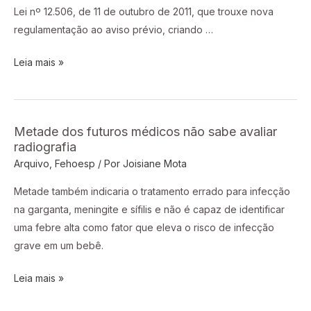
nova
Lei nº 12.506, de 11 de outubro de 2011, que trouxe nova
insegurança
regulamentação ao aviso prévio, criando …
jurídica
Leia mais »
Metade dos futuros médicos não sabe avaliar
Metade
radiografia
dos
Arquivo
,
Fehoesp
/ Por
Joisiane Mota
futuros
médicos
Metade também indicaria o tratamento errado para infecção
não
na garganta, meningite e sífilis e não é capaz de identificar
sabe
uma febre alta como fator que eleva o risco de infecção
avaliar
grave em um bebê.
radiografia
Leia mais »