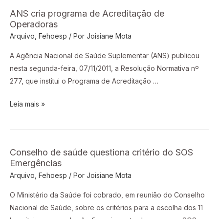
ANS cria programa de Acreditação de
ANS
Operadoras
cria
Arquivo
,
Fehoesp
/ Por
Joisiane Mota
programa
de
A Agência Nacional de Saúde Suplementar (ANS) publicou
Acreditação
nesta segunda-feira, 07/11/2011, a Resolução Normativa nº
de
277, que institui o Programa de Acreditação …
Operadoras
Leia mais »
Conselho de saúde questiona critério do SOS
Conselho
Emergências
de
Arquivo
,
Fehoesp
/ Por
Joisiane Mota
saúde
questiona
O Ministério da Saúde foi cobrado, em reunião do Conselho
critério
Nacional de Saúde, sobre os critérios para a escolha dos 11
do