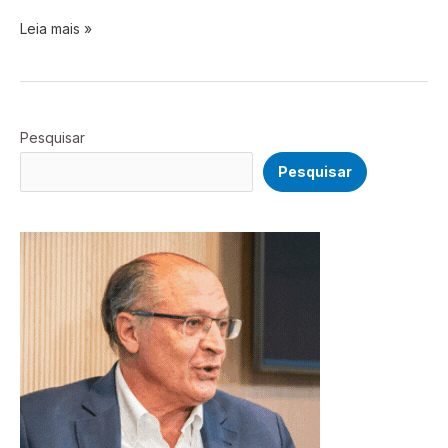
médico
Leia mais »
a
plano
Pesquisar
Pesquisar