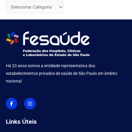
Há 20 anos somos a entidade representativa dos
estabelecimentos privados de saúde de São Paulo em âmbito
nacional
I
I
c
n
o
s
n
t
-
a
f
g
Links Úteis
a
r
c
a