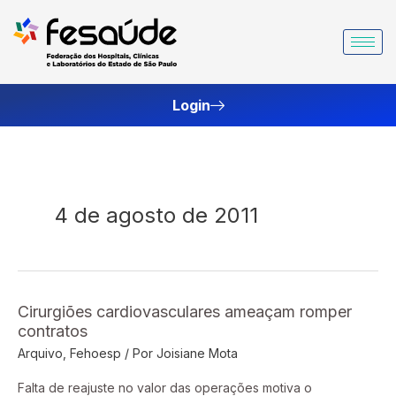
Ir
para
o
conteúdo
Login
4 de agosto de 2011
Cirurgiões cardiovasculares ameaçam romper
Cirurgiões
contratos
cardiovasculares
Arquivo
,
Fehoesp
/ Por
Joisiane Mota
ameaçam
romper
Falta de reajuste no valor das operações motiva o