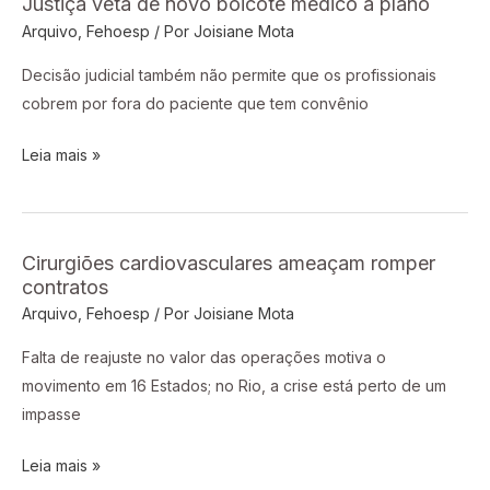
Justiça veta de novo boicote médico a plano
Justiça
Arquivo
,
Fehoesp
/ Por
Joisiane Mota
veta
de
Decisão judicial também não permite que os profissionais
novo
cobrem por fora do paciente que tem convênio
boicote
médico
Leia mais »
a
plano
Cirurgiões cardiovasculares ameaçam romper
Cirurgiões
contratos
cardiovasculares
Arquivo
,
Fehoesp
/ Por
Joisiane Mota
ameaçam
romper
Falta de reajuste no valor das operações motiva o
contratos
movimento em 16 Estados; no Rio, a crise está perto de um
impasse
Leia mais »