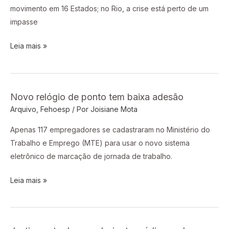
contratos
movimento em 16 Estados; no Rio, a crise está perto de um
impasse
Leia mais »
Novo relógio de ponto tem baixa adesão
Novo
Arquivo
,
Fehoesp
/ Por
Joisiane Mota
relógio
de
Apenas 117 empregadores se cadastraram no Ministério do
ponto
Trabalho e Emprego (MTE) para usar o novo sistema
tem
eletrônico de marcação de jornada de trabalho.
baixa
adesão
Leia mais »