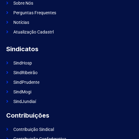
e
m
Sobre Nós
b
o
Perguntas Frequentes
o
k
Notícias
Atualização Cadastrl
Sindicatos
SindHosp
SindRibeirão
SindPrudente
SindMogi
SindJundiaí
Contribuições
Contribuição Sindical
Contribuição Confederativa