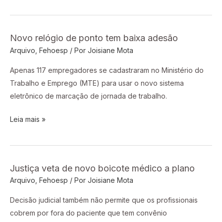
Novo relógio de ponto tem baixa adesão
Novo
Arquivo
,
Fehoesp
/ Por
Joisiane Mota
relógio
de
Apenas 117 empregadores se cadastraram no Ministério do
ponto
Trabalho e Emprego (MTE) para usar o novo sistema
tem
eletrônico de marcação de jornada de trabalho.
baixa
adesão
Leia mais »
Justiça veta de novo boicote médico a plano
Justiça
Arquivo
,
Fehoesp
/ Por
Joisiane Mota
veta
de
Decisão judicial também não permite que os profissionais
novo
cobrem por fora do paciente que tem convênio
boicote