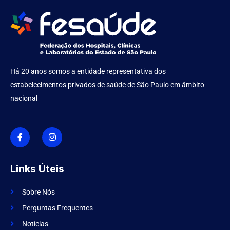
Há 20 anos somos a entidade representativa dos
estabelecimentos privados de saúde de São Paulo em âmbito
nacional
I
I
c
n
o
s
n
t
-
a
f
g
Links Úteis
a
r
c
a
e
m
Sobre Nós
b
o
Perguntas Frequentes
o
k
Notícias