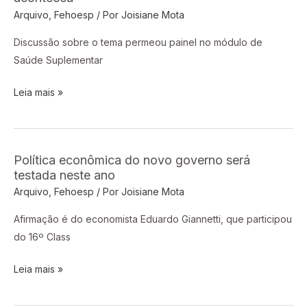
na
Arquivo
,
Fehoesp
/ Por
Joisiane Mota
Saúde
Suplementar
Discussão sobre o tema permeou painel no módulo de
já
Saúde Suplementar
aconteceu
Leia mais »
Política econômica do novo governo será
Política
testada neste ano
econômica
Arquivo
,
Fehoesp
/ Por
Joisiane Mota
do
novo
Afirmação é do economista Eduardo Giannetti, que participou
governo
do 16º Class
será
testada
Leia mais »
neste
ano