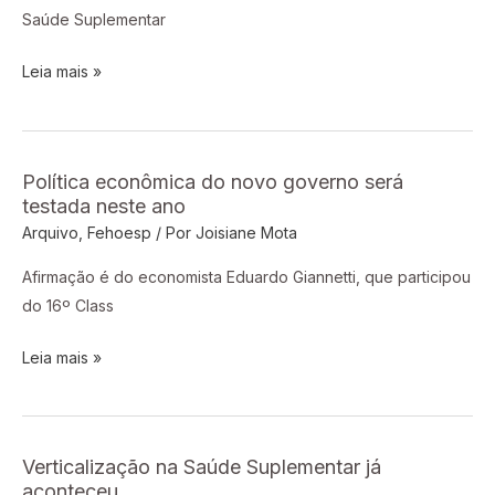
já
Saúde Suplementar
aconteceu
Leia mais »
Política econômica do novo governo será
Política
testada neste ano
econômica
Arquivo
,
Fehoesp
/ Por
Joisiane Mota
do
novo
Afirmação é do economista Eduardo Giannetti, que participou
governo
do 16º Class
será
testada
Leia mais »
neste
ano
Verticalização na Saúde Suplementar já
Verticalização
aconteceu