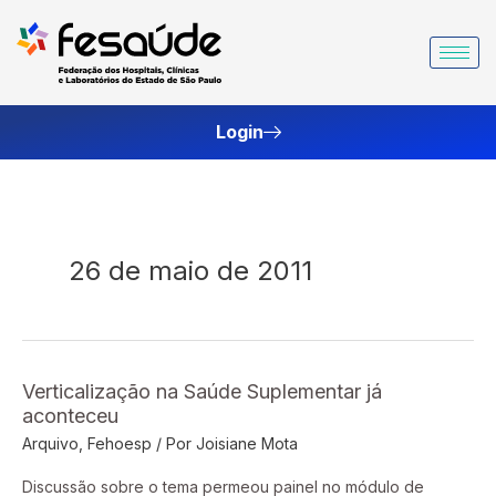
Ir
para
o
conteúdo
Login
26 de maio de 2011
Verticalização na Saúde Suplementar já
Verticalização
aconteceu
na
Arquivo
,
Fehoesp
/ Por
Joisiane Mota
Saúde
Suplementar
Discussão sobre o tema permeou painel no módulo de